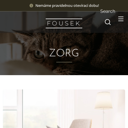
Nemáme pravidelnou otevírací dobu!
Search
F O U S E K
ZORG