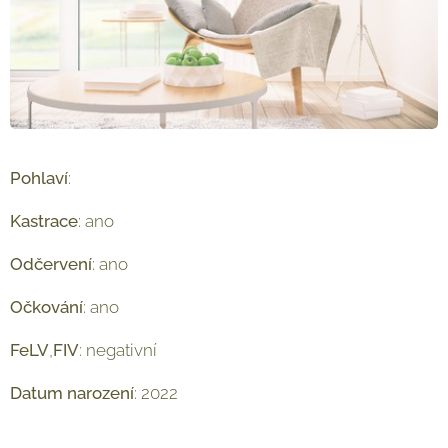
Pohlaví
: ♂︎
Kastrace
: ano
Odčervení
: ano
Očkování
: ano
FeLV
,
FIV
: negativní
Datum
narození
: 2022