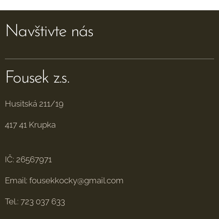
Navštivte nás
Fousek z.s.
Husitská 211/19
417 41 Krupka
IČ: 26567971
Email: fousekkocky@gmail.com
Tel.: 723 037 633