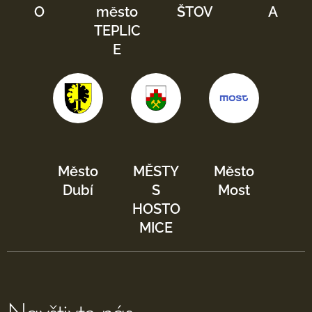
O
město
ŠTOV
A
TEPLIC
E
Město
MĚSTY
Město
Dubí
S
Most
HOSTO
MICE