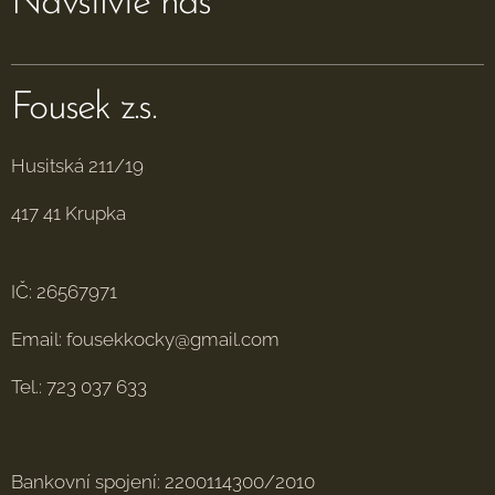
Navštivte nás
Fousek z.s.
Husitská 211/19
417 41 Krupka
IČ: 26567971
Email: fousekkocky@gmail.com
Tel.: 723 037 633
Bankovní spojení: 2200114300/2010