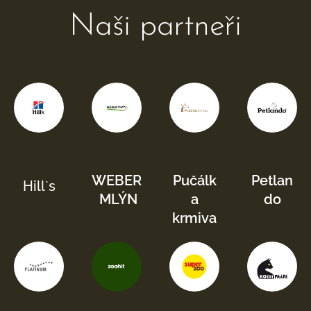
Naši partneři
WEBER
Pučálk
Petlan
Hill`s
MLÝN
a
do
krmiva