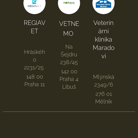
REGIAV
Veterin
VETNE
ET
ární
MO
klinika
Na
Marado
Hráskéh
Šejdru
vi
o
238/45
2231/25
142 00
148 00
Mlýnská
Praha 4
Praha 11
2349/6
Libuš
276 01
Mělník