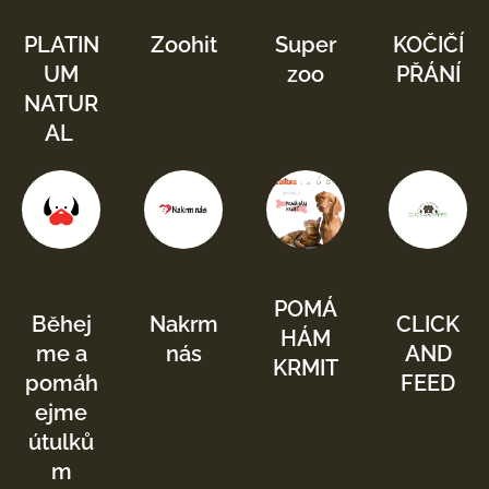
PLATIN
Zoohit
Super
KOČIČÍ
UM
zoo
PŘÁNÍ
NATUR
AL
POMÁ
Běhej
Nakrm
CLICK
HÁM
me a
nás
AND
KRMIT
pomáh
FEED
ejme
útulků
m