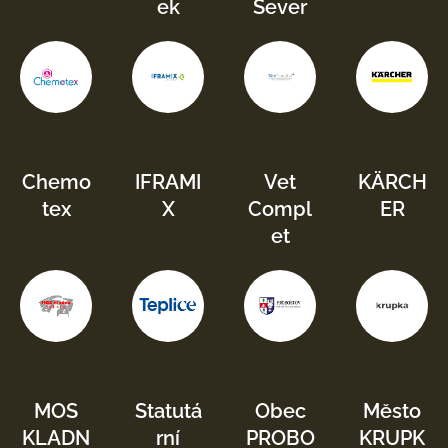
ek
Sever
Chemo
IFRAMI
Vet
KÄRCH
tex
X
Compl
ER
et
MOS
Statutá
Obec
Město
KLADN
rní
PROBO
KRUPK