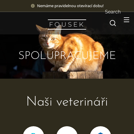
Nemáme pravidelnou otevírací dobu!
Search
F O U S E K
SPOLUPRACUJEME
Naši veterináři