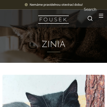
Nemáme pravidelnou otevírací dobu!
Search
F O U S E K
ZINIA