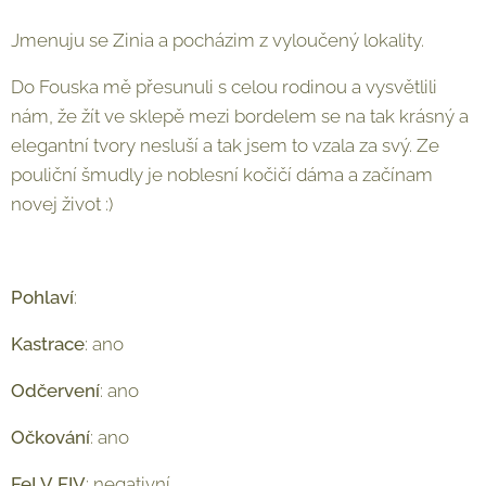
Jmenuju se Zinia a pocházim z vyloučený lokality.
Do Fouska mě přesunuli s celou rodinou a vysvětlili
nám, že žít ve sklepě mezi bordelem se na tak krásný a
elegantní tvory nesluší a tak jsem to vzala za svý. Ze
pouliční šmudly je noblesní kočičí dáma a začínam
novej život :)
Pohlaví
: ♀
Kastrace
: ano
Odčervení
: ano
Očkování
: ano
FeLV
,
FIV
: negativní