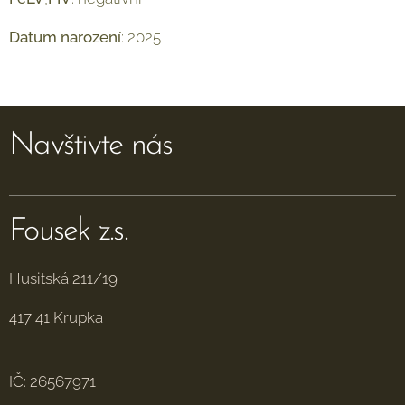
Datum
narození
: 2025
Navštivte nás
Fousek z.s.
Husitská 211/19
417 41 Krupka
IČ: 26567971