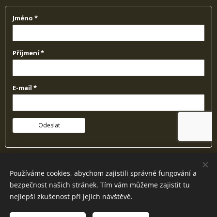
* Vaše osobní údaje budou zpracovávány a to v souladu s nařízením GDPR.
Používáme cookies, abychom zajistili správné fungování a
Správcem údajů je Fousek z.s.. Máte právo na přístup k údajům, jejich opravu či
bezpečnost našich stránek. Tím vám můžeme zajistit tu
výmaz. Více informací naleznete v našich zásadách ochrany osobních údajů.
nejlepší zkušenost při jejich návštěvě.