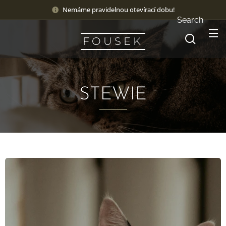
Nemáme pravidelnou otevírací dobu!
Search
F O U S E K
STEWIE