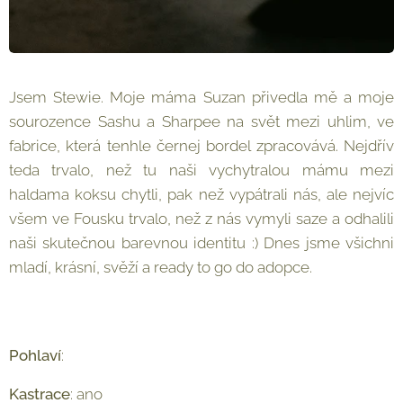
Jsem Stewie. Moje máma Suzan přivedla mě a moje
sourozence Sashu a Sharpee na svět mezi uhlim, ve
fabrice, která tenhle černej bordel zpracovává. Nejdřív
teda trvalo, než tu naši vychytralou mámu mezi
haldama koksu chytli, pak než vypátrali nás, ale nejvíc
všem ve Fousku trvalo, než z nás vymyli saze a odhalili
naši skutečnou barevnou identitu :) Dnes jsme všichni
mladí, krásní, svěží a ready to go do adopce.
Pohlaví
: ♂︎
Kastrace
: ano