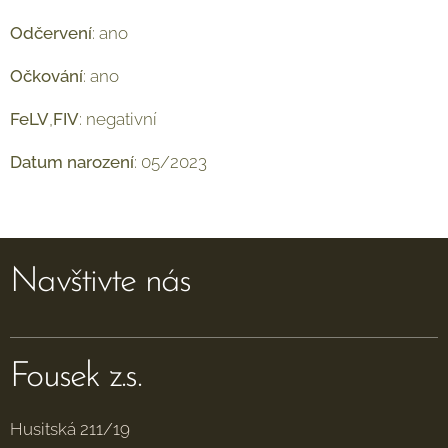
Odčervení
: ano
Očkování
: ano
FeLV
,
FIV
: negativní
Datum
narození
: 05/2023
Navštivte nás
Fousek z.s.
Husitská 211/19