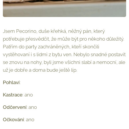
Jsem Pecorino, duše křehká, něžný pán, který
potřebuje přesvědčit, že může být pro někoho důležitý.
Patřím do party zachráněných, kteří skončili
vystěhovaní i s lidmi z bytu ven. Nebylo snadné postavit
se znovu na nohy, byli jsme všichni slabí a nemocní, ale
už je dobře a doma bude ještě líp.
Pohlaví
: ♂︎
Kastrace
: ano
Odčervení
: ano
Očkování
: ano