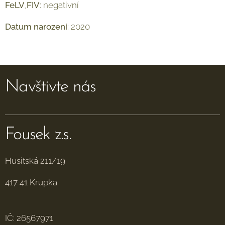
FeLV
,
FIV
: negativní
Datum
narození
: 2020
Navštivte nás
Fousek z.s.
Husitská 211/19
417 41 Krupka
IČ: 26567971