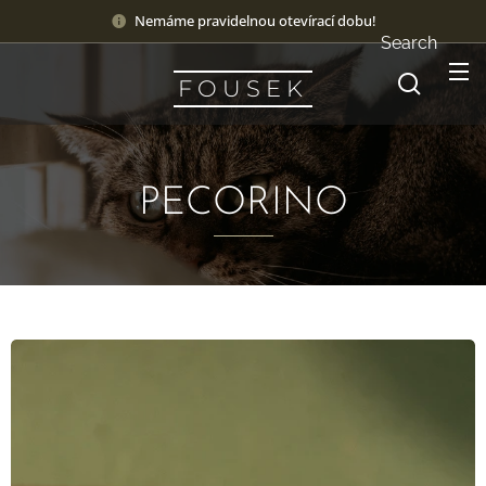
Nemáme pravidelnou otevírací dobu!
Search
F O U S E K
PECORINO