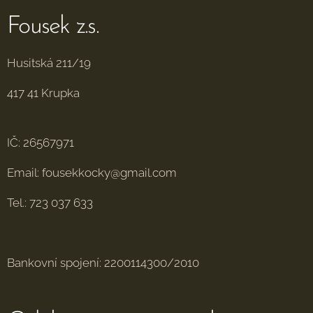
Fousek z.s.
Husitská 211/19
417 41 Krupka
IČ: 26567971
Email: fousekkocky@gmail.com
Tel.: 723 037 633
Bankovní spojení: 2200114300/2010