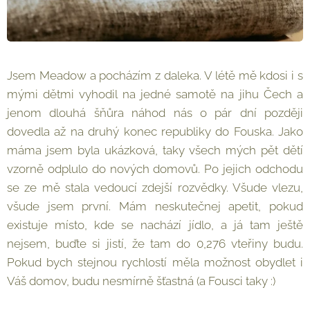
Jsem Meadow a pocházím z daleka. V létě mě kdosi i s
mými dětmi vyhodil na jedné samotě na jihu Čech a
jenom dlouhá šňůra náhod nás o pár dní později
dovedla až na druhý konec republiky do Fouska. Jako
máma jsem byla ukázková, taky všech mých pět dětí
vzorně odplulo do nových domovů. Po jejich odchodu
se ze mě stala vedoucí zdejší rozvědky. Všude vlezu,
všude jsem první. Mám neskutečnej apetit, pokud
existuje místo, kde se nachází jídlo, a já tam ještě
nejsem, buďte si jistí, že tam do 0,276 vteřiny budu.
Pokud bych stejnou rychlostí měla možnost obydlet i
Váš domov, budu nesmírně šťastná (a Fousci taky :)