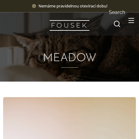
Nemáme pravidelnou otevírací dobu!
Search
F O U S E K
MEADOW