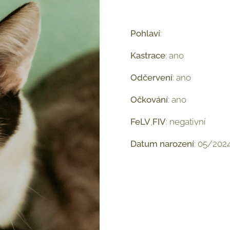
Pohlaví
: ♀
Kastrace
: ano
Odčervení
: ano
Očkování
: ano
FeLV
,
FIV
: negativní
Datum
narození
: 05/202