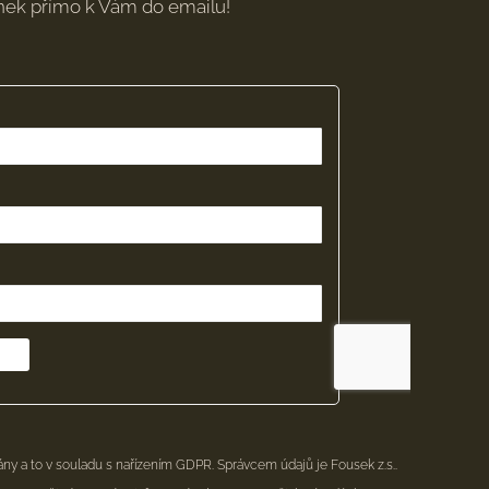
inek přímo k Vám do emailu!
ny a to v souladu s nařízením GDPR. Správcem údajů je Fousek z.s..