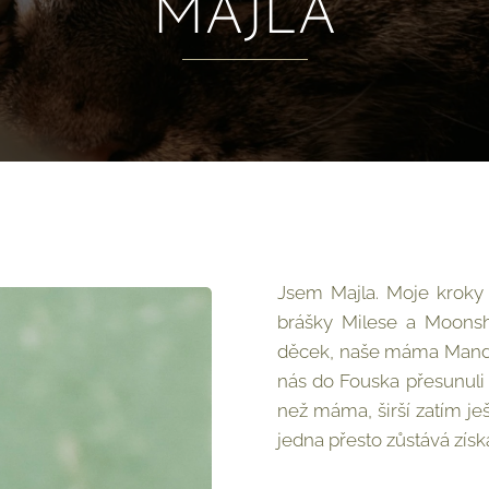
MAJLA
Jsem Majla. Moje kroky
brášky Milese a Moonsh
děcek, naše máma Mandy.
nás do Fouska přesunuli 
než máma, širší zatím je
jedna přesto zůstává získ