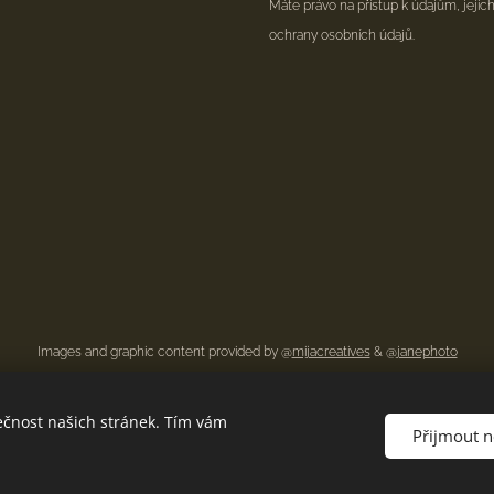
Máte právo na přístup k údajům, jejic
ochrany osobních údajů.
Images and graphic content provided by @
mijacreatives
& @
janephoto
ečnost našich stránek. Tím vám
Přijmout 
Zásady ochrany osobních údajů
Cookies