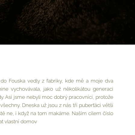
 do Fouska vedly z fabriky, kde mě a moje dva
ine vychovávala, jako už několikátou generaci
 Asi jsme nebyli moc dobrý pracovníci, protože
všechny. Dneska už jsou z nás tří puberťáci větší
ště ne, i když na tom makáme. Naším cílem číslo
at vlastní domov