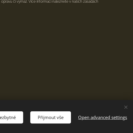
h opravu či výmaz. Více informací naleznete v našich zásadách
nezbytné
Přijmout vše
Open advanced settings