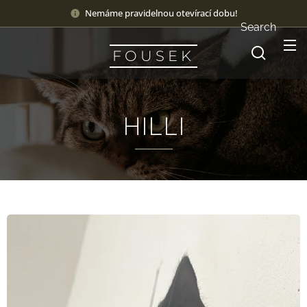
Nemáme pravidelnou otevírací dobu!
Search
F O U S E K
HILLI