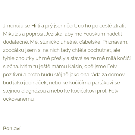
Jmenuju se Hiili a prý jsem čert, co ho po cestě ztratil
Mikuláš a poprosil Ježíška, aby mě Fouskum nadělil
dodatečně. Mě, sluníčko uhelné, ďábelské. Přiznávám,
zpočátku jsem si na nich tady chtěla pochutnat, ale
tyhle choutky už mě přešly a stává se ze mě milá kočičí
slečna. Mám tu ještě mámu Kaisin, obě jsme Felv
pozitivní a proto budu stějně jako ona ráda za domov
buď jako jedináček, nebo ke kočičímu parťákovi se
stejnou diagnózou a nebo ke kočičákovi proti Felv
očkovanému.
Pohlaví
: ♀