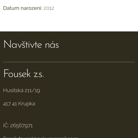
Datum
narození
: 2012
Navštivte nás
Fousek z.s.
Husitská 211/19
417 41 Krupka
IČ: 26567971