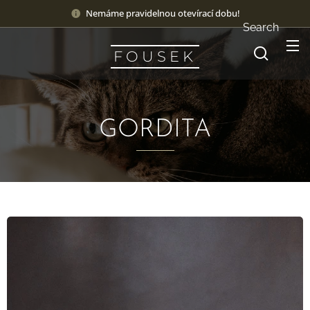
Nemáme pravidelnou otevírací dobu!
Search
F O U S E K
GORDITA