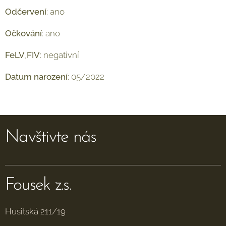
Odčervení
: ano
Očkování
: ano
FeLV
,
FIV
: negativní
Datum
narození
: 05/2022
Navštivte nás
Fousek z.s.
Husitská 211/19