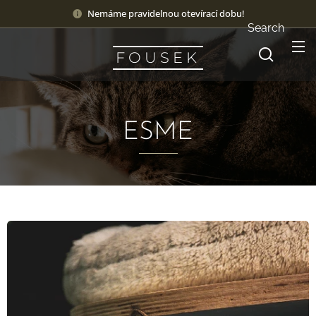
Nemáme pravidelnou otevírací dobu!
Search
F O U S E K
ESME