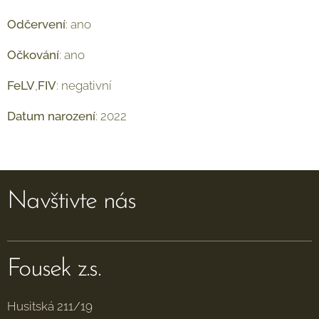
Odčervení
: ano
Očkování
: ano
FeLV
,
FIV
: negativní
Datum
narození
: 2022
Navštivte nás
Fousek z.s.
Husitská 211/19