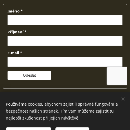
* Vaše osobní údaje budou zpracovávány a to v souladu s nařízením GDPR.
Používáme cookies, abychom zajistili správné fungování a
Správcem údajů je Fousek z.s.. Máte právo na přístup k údajům, jejich opravu či
bezpečnost našich stránek. Tím vám můžeme zajistit tu
výmaz. Více informací naleznete v našich zásadách ochrany osobních údajů.
nejlepší zkušenost při jejich návštěvě.