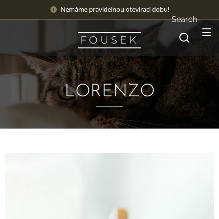
Nemáme pravidelnou otevírací dobu!
Search
F O U S E K
LORENZO