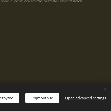
h opravu či výmaz. Více informací naleznete v našich zásadách
nezbytné
Přijmout vše
Open advanced settings