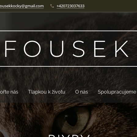
fousekkocky@gmail.com
+420723037633
F O U S E K
ořte nás
Tlapkou k životu
O nás
Spolupracujeme