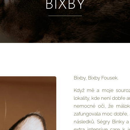
BIXBY
Bixby, Bixby Fousek.
Když mě a moje souroz
lokality, kde není dobře 
nemocné oči, že málokdo
zafungovala moc dobře, a
následků. Ségry Binky a
extra intensive care k 