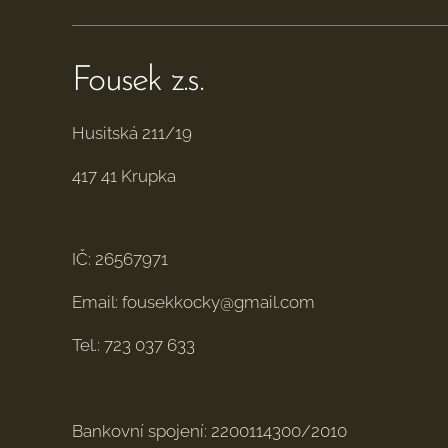
Fousek z.s.
Husitská 211/19
417 41 Krupka
IČ: 26567971
Email: fousekkocky@gmail.com
Tel.: 723 037 633
Bankovní spojení: 2200114300/2010