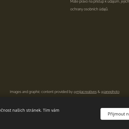
Máte právo na přístup k údajům, jejic
ochrany osobních údajů.
Images and graphic content provided by @
mijacreatives
& @
janephoto
ečnost našich stránek. Tím vám
Přijmout 
Zásady ochrany osobních údajů
Cookies