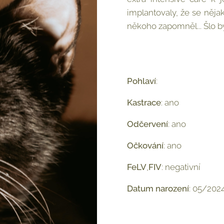
implantovaly, že se něja
někoho zapomněl... Šlo b
Pohlaví
: ♂︎
Kastrace
: ano
Odčervení
: ano
Očkování
: ano
FeLV
,
FIV
: negativní
Datum
narození
: 05/202