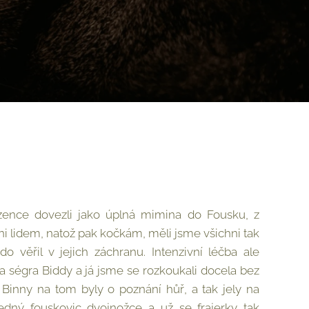
ence dovezli jako úplná mimina do Fousku, z
ani lidem, natož pak kočkám, měli jsme všichni tak
 věřil v jejich záchranu. Intenzivní léčba ale
 ségra Biddy a já jsme se rozkoukali docela bez
 Binny na tom byly o poznání hůř, a tak jely na
jedný fouskovic dvojnožce a už se frajerky tak