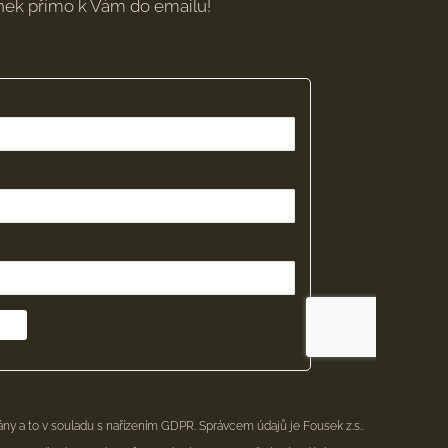
inek přímo k Vám do emailu!
ny a to v souladu s nařízením GDPR. Správcem údajů je Fousek z.s..