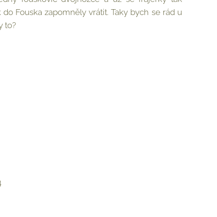
k do Fouska zapomněly vrátit. Taky bych se rád u
y to?
4